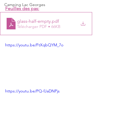
Camping Lac Georges
Feuilles des pas:
glass-half-empty
.pdf
Télécharger PDF • 66KB
https://youtu.be/FtXqbQYM_7o
https://youtu.be/PQ-fJaDNPjs