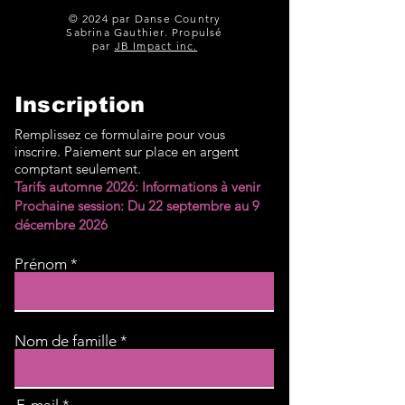
Kaylee Bell Feuille des pas:
Shelton Feuille des pas:
© 2024 par Danse Country
Sabrina Gauthier. Propulsé
Vidéo (Démo):
Vidéo (Démo):
par
JB Impact inc.
https://youtu.be/yXTJBui-
https://youtu.be/
_Ac?si=P
?si=taXDRPZo-5tC
Inscription
Remplissez ce formulaire pour vous
inscrire. Paiement sur place en argent
comptant seulement.
Tarifs automne 2026: Informations à venir
Prochaine session: Du 22 septembre au 9
décembre 2026
Prénom
Nom de famille