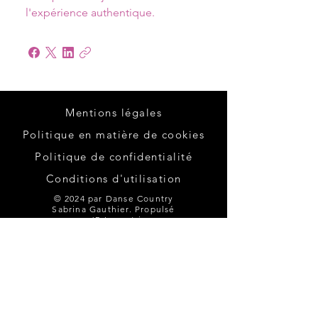
l'expérience authentique.
Mentions légales
Politique en matière de cookies
Politique de confidentialité
Conditions d'utilisation
© 2024 par Danse Country
Sabrina Gauthier. Propulsé
par
JB Impact inc.
Inscription
Remplissez ce formulaire pour vous
inscrire. Paiement sur place en argent
comptant seulement.