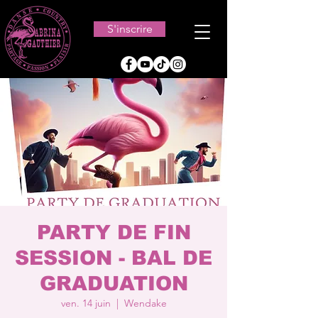
S'inscrire
PARTY DE FIN
SESSION - BAL DE
GRADUATION
ven. 14 juin
  |  
Wendake