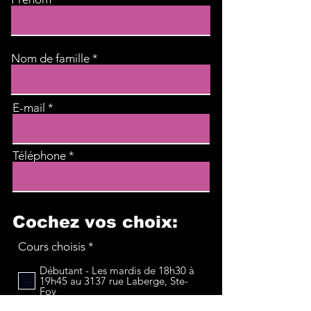
Nom de famille
E-mail
Téléphone
Cochez vos choix:
O
Cours choisis
*
b
l
Débutant - Les mardis de 18h30 à
19h45 au 3137 rue Laberge, Ste-
i
Foy
g
Débutant - Les mercredis de 18h30
a