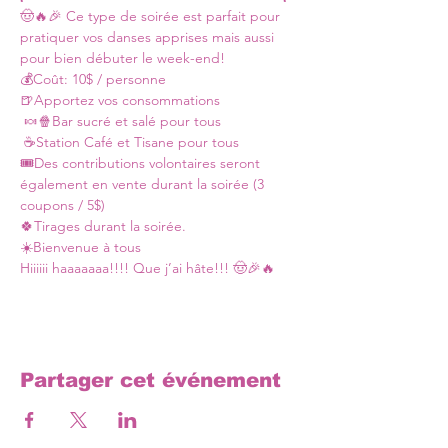
🤠🔥🎉 Ce type de soirée est parfait pour 
pratiquer vos danses apprises mais aussi 
pour bien débuter le week-end!
💰Coût: 10$ / personne

🍺Apportez vos consommations

 🍬🍿Bar sucré et salé pour tous
 ☕Station Café et Tisane pour tous

🎟️Des contributions volontaires seront 
également en vente durant la soirée (3 
coupons / 5$)

🍀Tirages durant la soirée.

☀️Bienvenue à tous 

Hiiiiii haaaaaaa!!!! Que j’ai hâte!!! 🤠🎉🔥
Partager cet événement