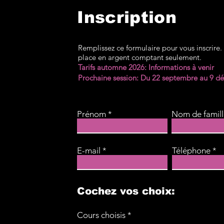
Inscription
L'été qui s'achève,
l'arrivée de l'automne!
Remplissez ce formulaire pour vous inscrire
place en argent comptant seulement.
Tarifs automne 2026: Informations à venir
Prochaine session: Du 22 septembre au 9 
Prénom
Nom de famil
E-mail
Téléphone
Cochez vos choix:
O
Cours choisis
*
b