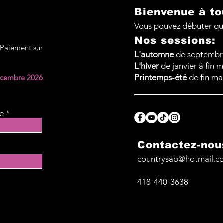
Cowboy Up - Kaylee Bell Feuille
Shelton Feuille des 
Bienvenue à to
des pas: Vidéo (Démo):
(Dém
Vous pouvez débuter qu
https://youtu.be/yXTJBui-_Ac?
https
Nos sessions:
si=P
si=t
. Paiement sur
L'automne
de se
pte
mbr
L'hiver
d
e janvier à fin m
Printemps-été
de fin mar
décembre 2026
le
Contactez-nou
countrysab@hotmail.c
418-440-3638