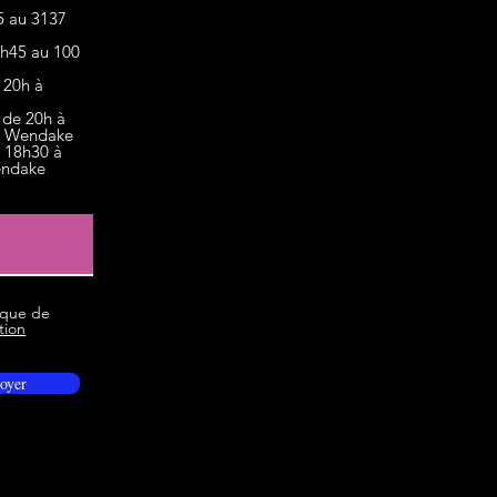
5 au 3137
9h45 au 100
 20h à
 de 20h à
, Wendake
e 18h30 à
endake
tique de
ation
oyer