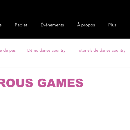
s
Padlet
Événements
À propos
Plus
e de pas
Démo danse country
Tutoriels de danse country
dredi Classic
Camping Lac Georges
ROUS GAMES