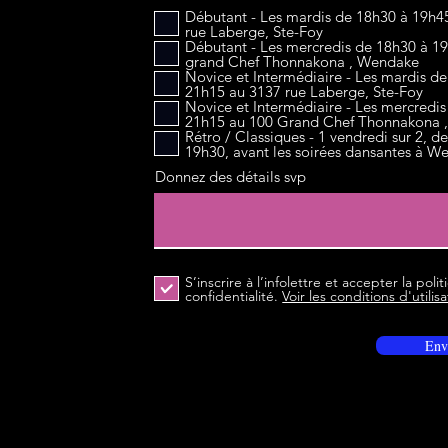
l
Débutant - Les mardis de 18h30 à 19h4
rue Laberge, Ste-Foy
i
Débutant - Les mercredis de 18h30 à 1
g
grand Chef Thonnakona , Wendake
a
Novice et Intermédiaire - Les mardis de
t
21h15 au 3137 rue Laberge, Ste-Foy
o
Novice et Intermédiaire - Les mercredis
i
21h15 au 100 Grand Chef Thonnakona 
r
Rétro / Classiques - 1 vendredi sur 2, d
e
19h30, avant les soirées dansantes à W
Donnez des détails svp
S’inscrire à l’infolettre et accepter la poli
confidentialité.
Voir les conditions d'utilis
Env