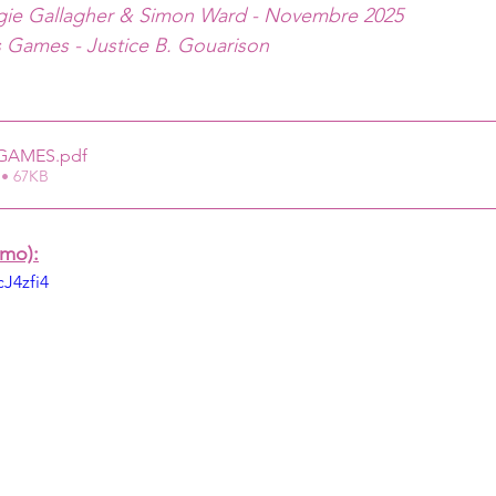
ie Gallagher & Simon Ward - Novembre 2025
Musique: Dangerous Games - Justice B. Gouarison	
GAMES
.pdf
 • 67KB
émo):
J4zfi4