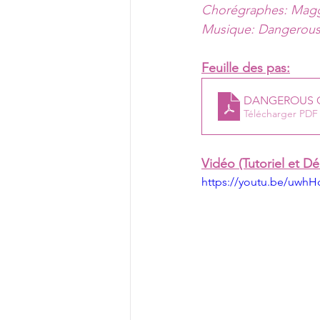
Chorégraphes: Magg
Feuille des pas:
DANGEROUS 
Télécharger PDF
Vidéo (Tutoriel et D
https://youtu.be/uwhHc