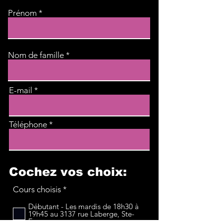
Prénom
Nom de famille
E-mail
Téléphone
Cochez vos choix:
O
Cours choisis
*
b
l
Débutant - Les mardis de 18h30 à
19h45 au 3137 rue Laberge, Ste-
i
Foy