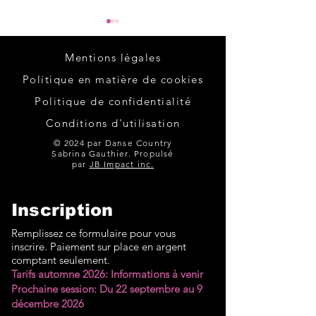
HEEL, TOE, RODEO
FOOTLOOSE
Débutant-Intermédiaire 32
Débutant-interméd
Mentions légales
comptes 4 murs 1 restart 1
comptes 4 murs
Politique en matière de cookies
finale Chorégraphe: Gary
Chorégraphes: Levi
Politique de confidentialité
O'Reilly - Novembre 2024
Hubbard & Starla 
Conditions d'utilisation
Musique: Cowboy Up -
Musique: Footloos
Kaylee Bell Feuille des pas:
Shelton Feuille des pas:
© 2024 par Danse Country
Sabrina Gauthier. Propulsé
Vidéo (Démo):
Vidéo (Démo):
par
JB Impact inc.
https://youtu.be/yXTJBui-
https://youtu.be/
_Ac?si=P
?si=taXDRPZo-5tC
Inscription
Remplissez ce formulaire pour vous
inscrire. Paiement sur place en argent
comptant seulement.
Tarifs automne 2026: Informations à venir
Prochaine session: Du 22 septembre au 9
décembre 2026