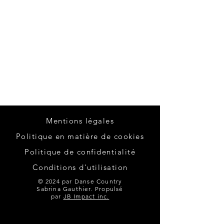
Mentions légales
Politique en matière de cookies
Politique de confidentialité
Conditions d'utilisation
© 2024 par Danse Country
Sabrina Gauthier. Propulsé
par
JB Impact inc.
Sabrina montre moi ce pas:
Side Shuffle