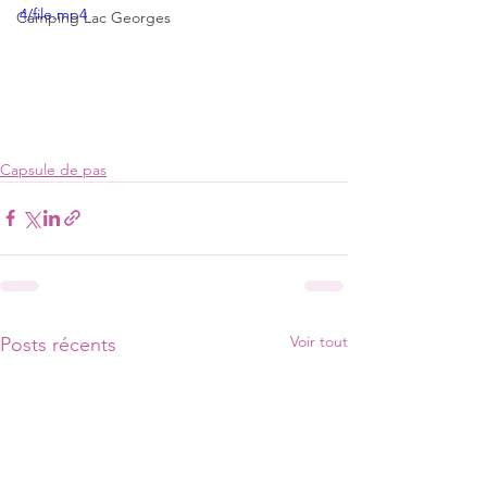
4/file.mp4
Camping Lac Georges
Capsule de pas
Voir tout
Posts récents