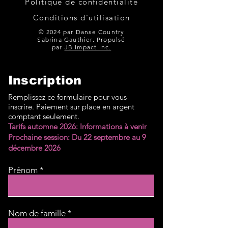
Politique de confidentialité
Ou on daisait autrefois -
American Kids - K
Conditions d'utilisation
William Cloutier Feuille des
Chesney Feuille des pas:
pas: Vidéo (Démo):
Vidéo (Démo):
© 2024 par Danse Country
Sabrina Gauthier. Propulsé
https://youtu.be/pX_AM-
https://youtu.be/
par
JB Impact inc.
fLfS0?si=fbryDMb7DicyMq
M?si=nrwOirUrTa9
Inscription
Remplissez ce formulaire pour vous
inscrire. Paiement sur place en argent
comptant seulement.
Tarifs automne 2026: Informations à venir
Prochaine session: Du 22 septembre au 9
décembre 2026
Prénom
Nom de famille