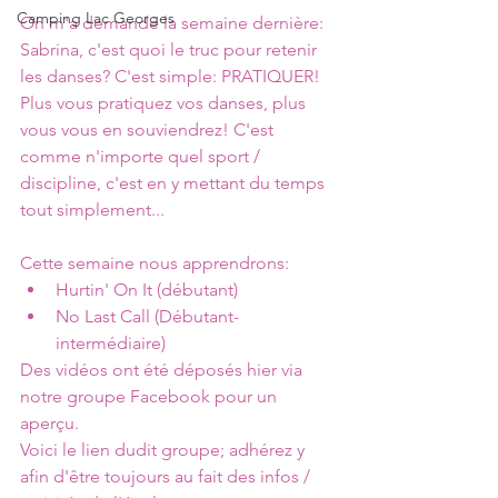
Camping Lac Georges
On m'a demandé la semaine dernière: 
Sabrina, c'est quoi le truc pour retenir 
les danses? C'est simple: PRATIQUER! 
Plus vous pratiquez vos danses, plus 
vous vous en souviendrez! C'est 
comme n'importe quel sport / 
discipline, c'est en y mettant du temps 
tout simplement...
Cette semaine nous apprendrons:
Hurtin' On It (débutant)
No Last Call (Débutant-
intermédiaire)
Des vidéos ont été déposés hier via 
notre groupe Facebook pour un 
aperçu.
Voici le lien dudit groupe; adhérez y 
afin d'être toujours au fait des infos / 