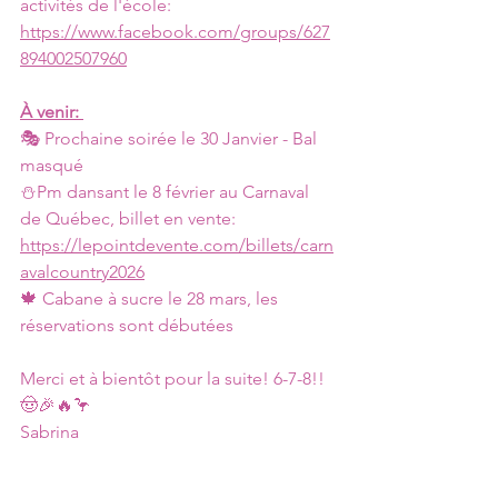
activités de l'école: 
https://www.facebook.com/groups/627
894002507960
À venir: 
🎭 Prochaine soirée le 30 Janvier - Bal 
masqué 
⛄Pm dansant le 8 février au Carnaval 
de Québec, billet en vente: 
https://lepointdevente.com/billets/carn
avalcountry2026
🍁 Cabane à sucre le 28 mars, les 
réservations sont débutées 
Merci et à bientôt pour la suite! 6-7-8!! 
🤠🎉🔥🦩
Sabrina