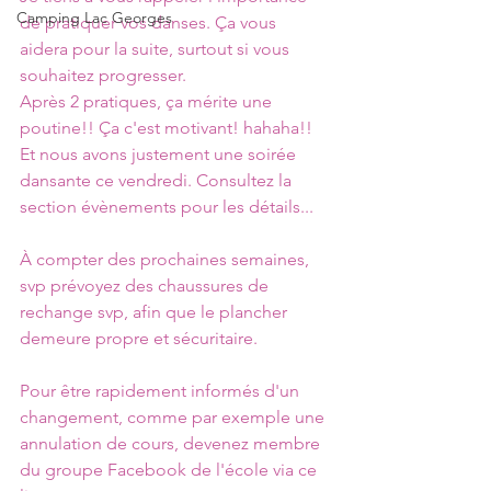
Camping Lac Georges
de pratiquer vos danses. Ça vous 
aidera pour la suite, surtout si vous 
souhaitez progresser.
Après 2 pratiques, ça mérite une 
poutine!! Ça c'est motivant! hahaha!!
Et nous avons justement une soirée 
dansante ce vendredi. Consultez la 
section évènements pour les détails...
À compter des prochaines semaines, 
svp prévoyez des chaussures de 
rechange svp, afin que le plancher 
demeure propre et sécuritaire.
Pour être rapidement informés d'un 
changement, comme par exemple une 
annulation de cours, devenez membre 
du groupe Facebook de l'école via ce 