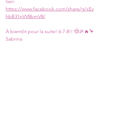
lien: 
https://www.facebook.com/share/g/xEy
hbB31nVV8bmV8/
À bientôt pour la suite! 6-7-8!! 🤠🎉🔥🦩
Sabrina